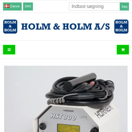
Dansk
DKK
Søg