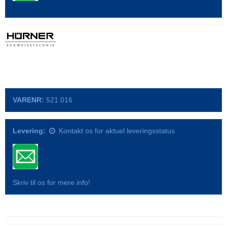
VARENR:
521.016
Levering:
Kontakt os for aktuel leveringsstatus
Skriv til os for mere info!