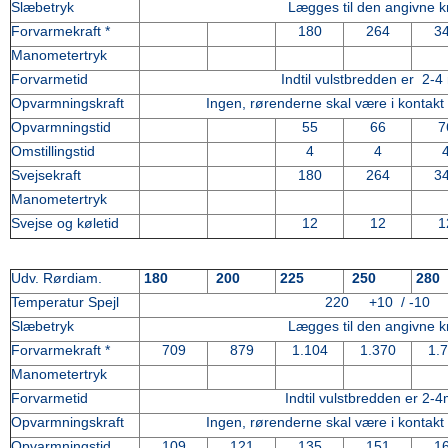
Slæbetryk
Lægges til den angivne kr
Forvarmekraft *
180
264
3
Manometertryk
Forvarmetid
Indtil vulstbredden er 2-
Opvarmningskraft
Ingen, rørenderne skal være i kontakt
Opvarmningstid
55
66
7
Omstillingstid
4
4
Svejsekraft
180
264
3
Manometertryk
Svejse og køletid
12
12
1
Udv. Rørdiam.
180
200
225
250
280
Temperatur Spejl
220 +10 / -10
Slæbetryk
Lægges til den angivne kr
Forvarmekraft *
709
879
1.104
1.370
1.
Manometertryk
Forvarmetid
Indtil vulstbredden er 2-
Opvarmningskraft
Ingen, rørenderne skal være i kontakt
Opvarmningstid
109
121
135
151
1