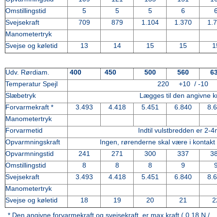
Omstillingstid
5
5
5
6
Svejsekraft
709
879
1.104
1.370
1.
Manometertryk
Svejse og køletid
13
14
15
15
1
Udv. Rørdiam.
400
450
500
560
6
Temperatur Spejl
220 +10 / -10
Slæbetryk
Lægges til den angivne kr
Forvarmekraft *
3.493
4.418
5.451
6.840
8.
Manometertryk
Forvarmetid
Indtil vulstbredden er 2-
Opvarmningskraft
Ingen, rørenderne skal være i kontakt
Opvarmningstid
241
271
300
337
3
Omstillingstid
8
8
8
9
Svejsekraft
3.493
4.418
5.451
6.840
8.
Manometertryk
Svejse og køletid
18
19
20
21
2
* Den angivne forvarmekraft og svejsekraft, er max kraft ( 0,18 N /