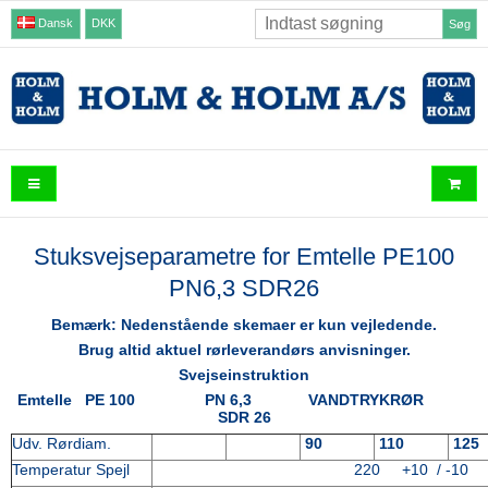
Dansk
DKK
Søg
Stuksvejseparametre for Emtelle PE100
PN6,3 SDR26
Bemærk: Nedenstående skemaer er kun vejledende.
Brug altid aktuel rørleverandørs anvisninger.
Svejseinstruktion
Emtelle PE 100 PN 6,3 VANDTRYKRØR
SDR 26
Udv. Rørdiam.
90
110
125
Temperatur Spejl
220 +10 / -10