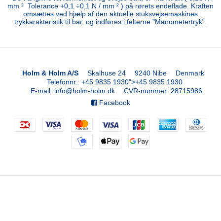
mm ² Tolerance +0,1 ÷0,1 N / mm ² ) på rørets endeflade. Kraften
omsættes ved hjælp af den aktuelle stuksvejsemaskines
trykkarakteristik til bar, og indføres i felterne ”Manometertryk”.
Holm & Holm A/S
Skalhuse 24
9240 Nibe
Denmark
Telefonnr.
:
+45 9835 1930
">
+45 9835 1930
E-mail
:
info@holm-holm.dk
CVR-nummer
:
28715986
Facebook