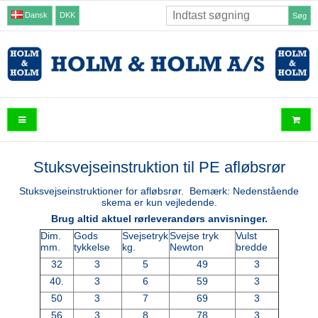
Dansk
DKK
Søg
Stuksvejseinstruktion til PE afløbsrør
Stuksvejseinstruktioner for afløbsrør. Bemærk: Nedenstående
skema er kun vejledende.
Brug altid aktuel rørleverandørs anvisninger.
Dim.
Gods
Svejsetryk
Svejse tryk
Vulst
mm.
tykkelse
kg.
Newton
bredde
32
3
5
49
3
40.
3
6
59
3
50
3
7
69
3
56
3
8
78
3