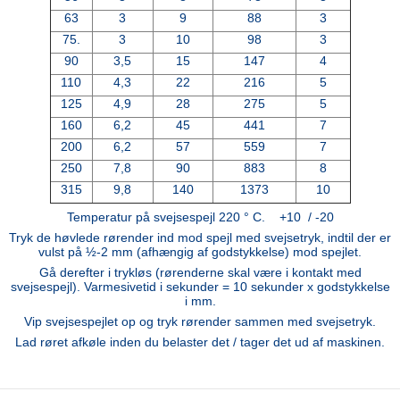
63
3
9
88
3
75.
3
10
98
3
90
3,5
15
147
4
110
4,3
22
216
5
125
4,9
28
275
5
160
6,2
45
441
7
200
6,2
57
559
7
250
7,8
90
883
8
315
9,8
140
1373
10
Temperatur på svejsespejl 220 ° C. +10 / -20
Tryk de høvlede rørender ind mod spejl med svejsetryk, indtil der er
vulst på ½-2 mm (afhængig af godstykkelse) mod spejlet.
Gå derefter i trykløs (rørenderne skal være i kontakt med
svejsespejl). Varmesivetid i sekunder = 10 sekunder x godstykkelse
i mm.
Vip svejsespejlet op og tryk rørender sammen med svejsetryk.
Lad røret afkøle inden du belaster det / tager det ud af maskinen.