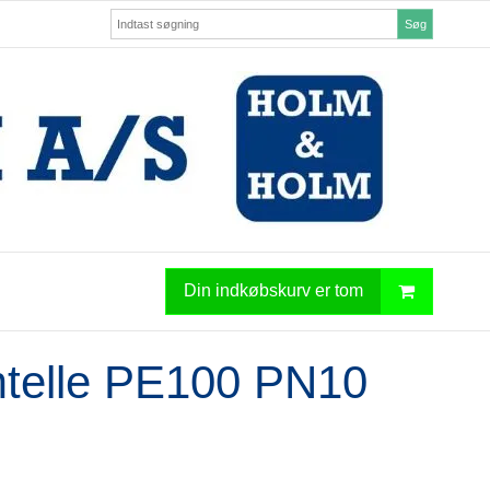
Søg
Din indkøbskurv er tom
mtelle PE100 PN10