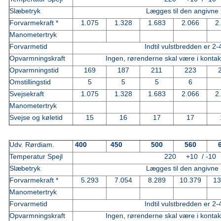
Slæbetryk
Lægges til den angivne 
Forvarmekraft *
1.075
1.328
1.683
2.066
2
Manometertryk
Forvarmetid
Indtil vulstbredden er 2
Opvarmningskraft
Ingen, rørenderne skal være i kontak
Opvarmningstid
169
187
211
223
Omstillingstid
5
5
5
6
Svejsekraft
1.075
1.328
1.683
2.066
2
Manometertryk
Svejse og køletid
15
16
17
17
Udv. Rørdiam.
400
450
500
560
Temperatur Spejl
220 +10 / -10
Slæbetryk
Lægges til den angivne 
Forvarmekraft *
5.293
7.054
8.289
10.379
13
Manometertryk
Forvarmetid
Indtil vulstbredden er 2
Opvarmningskraft
Ingen, rørenderne skal være i kontak