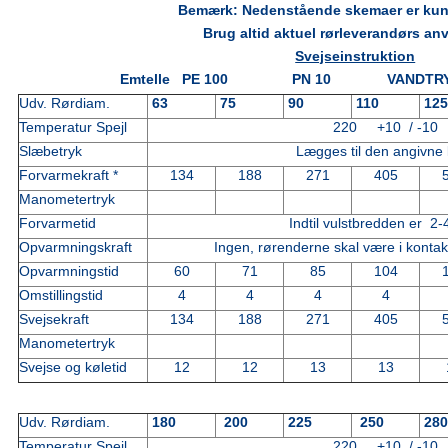
Bemærk: Nedenstående skemaer er kun
Brug altid aktuel rørleverandørs anv
Svejseinstruktion
Emtelle PE 100 PN 10 VANDTR
Udv. Rørdiam.
63
75
90
110
12
Temperatur Spejl
220 +10 / -10
Slæbetryk
Lægges til den angivne 
Forvarmekraft *
134
188
271
405
Manometertryk
Forvarmetid
Indtil vulstbredden er 2
Opvarmningskraft
Ingen, rørenderne skal være i kontak
Opvarmningstid
60
71
85
104
Omstillingstid
4
4
4
4
Svejsekraft
134
188
271
405
Manometertryk
Svejse og køletid
12
12
13
13
Udv. Rørdiam.
180
200
225
250
28
Temperatur Spejl
220 +10 / -10