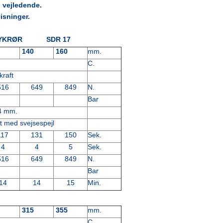
 vejledende.
isninger.
YKRØR SDR 17
5
140
160
mm.
C.
kraft
516
649
849
N.
Bar
-4 mm.
t med svejsespejl
117
131
150
Sek.
4
4
5
Sek.
516
649
849
N.
Bar
14
14
15
Min.
0
315
355
mm.
C.