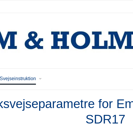
Svejseinstruktion
ksvejseparametre for E
SDR17