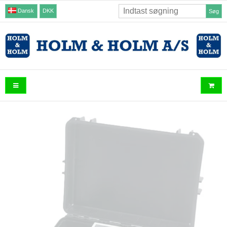
Dansk
DKK
Søg