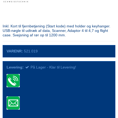
Inkl. Kort til fjernbetjening (Start kode) med holder og keyhanger.
USB-nøgle til udtræk af data, Scanner, Adaptor 4 til 4,7 og flight
case. Svejsning af rør op til 1200 mm.
VARENR:
521.019
Levering:
På Lager - Klar til Levering!