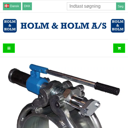
Dansk
DKK
Søg