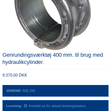
Genrundingsværktøj 400 mm. til brug med
hydraulikcylinder.
9.370,00 DKK
VARENR:
555.255
Levering:
Kontakt os for aktuel leveringsstatus