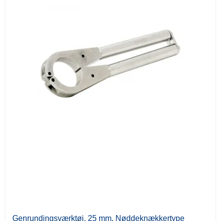
Genrundingsværktøj, 25 mm. Nøddeknækkertype