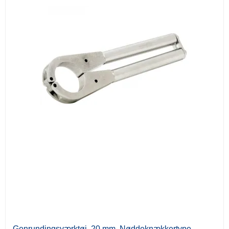
Genrundingsværktøj, 20 mm. Nøddeknækkertype