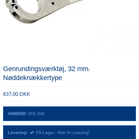
Genrundingsværktøj, 32 mm.
Nøddeknækkertype
837,00 DKK
VARENR:
555.204
Levering:
På Lager - Klar til Levering!