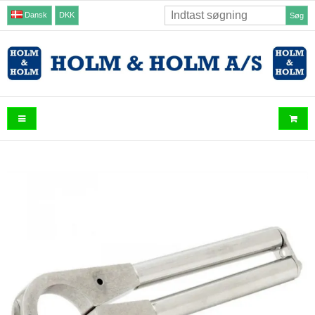
Dansk
DKK
Søg