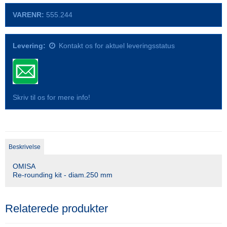
VARENR:
555.244
Levering:
Kontakt os for aktuel leveringsstatus
Skriv til os for mere info!
Beskrivelse
OMISA
Re-rounding kit - diam.250 mm
Relaterede produkter