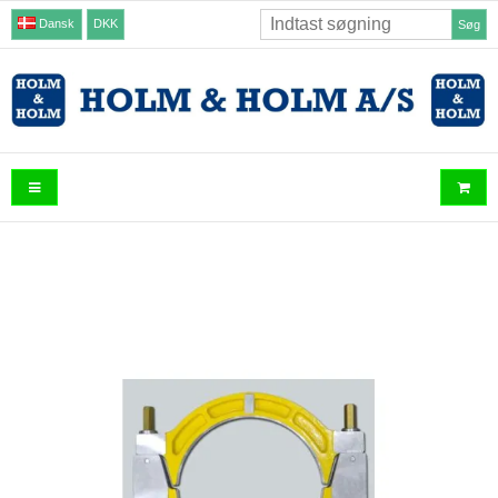
Dansk
DKK
Søg