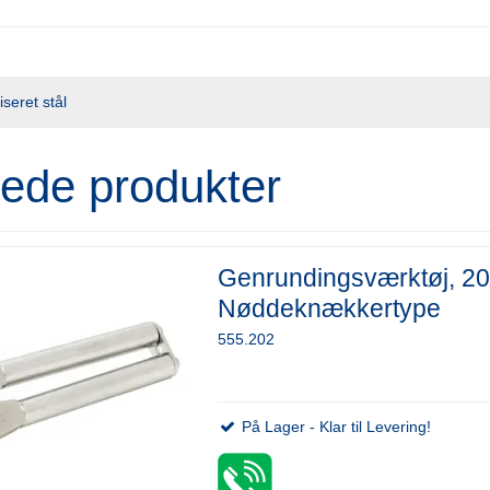
iseret stål
rede produkter
Genrundingsværktøj, 2
Nøddeknækkertype
555.202
På Lager - Klar til Levering!