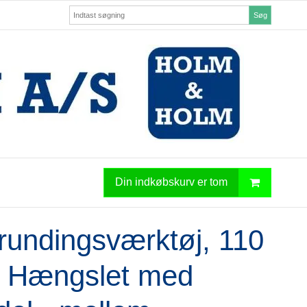
Søg
Din indkøbskurv er tom
undingsværktøj, 110
 Hængslet med