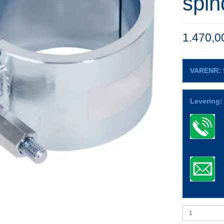
spin
1.470,
VARENR:
Levering: