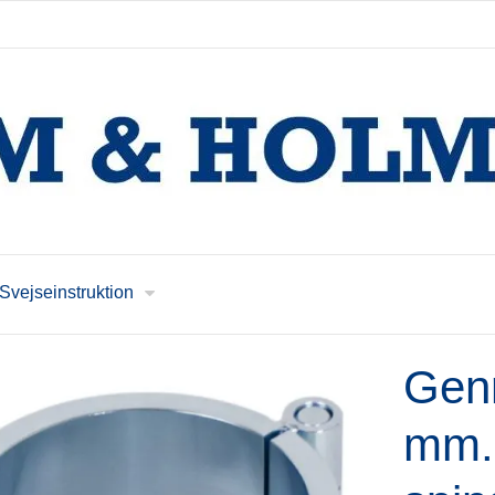
Svejseinstruktion
Genr
mm.