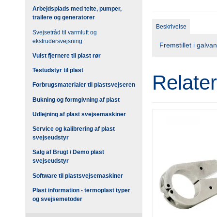
Arbejdsplads med telte, pumper,
trailere og generatorer
Beskrivelse
Svejsetråd til varmluft og
ekstrudersvejsning
Fremstillet i galvan
Vulst fjernere til plast rør
Testudstyr til plast
Relate
Forbrugsmaterialer til plastsvejseren
Bukning og formgivning af plast
Udlejning af plast svejsemaskiner
Service og kalibrering af plast
svejseudstyr
Salg af Brugt / Demo plast
svejseudstyr
Software til plastsvejsemaskiner
Plast information - termoplast typer
og svejsemetoder