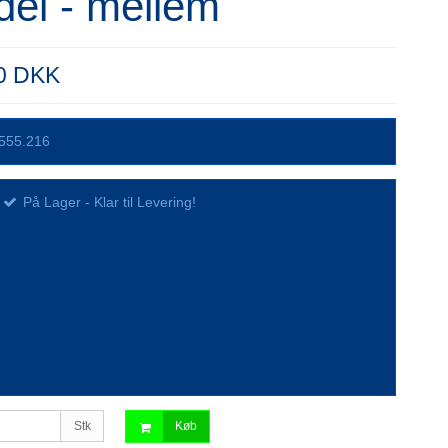
del - mellem
00 DKK
555.216
På Lager - Klar til Levering!
Stk
Køb