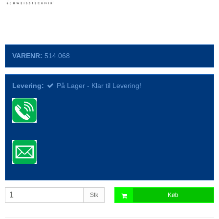
VARENR:
514.068
Levering:
På Lager - Klar til Levering!
Stk
Køb