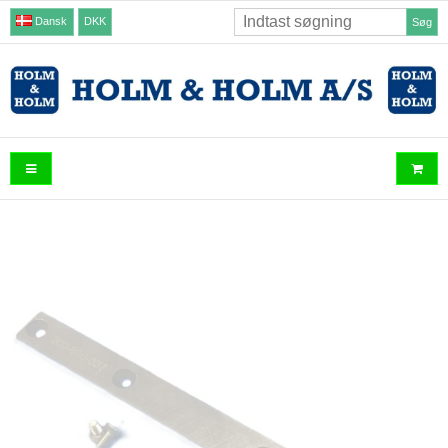
Dansk
DKK
Søg