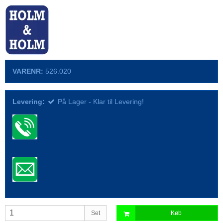
VARENR:
526.020
Levering:
På Lager - Klar til Levering!
Set
Køb