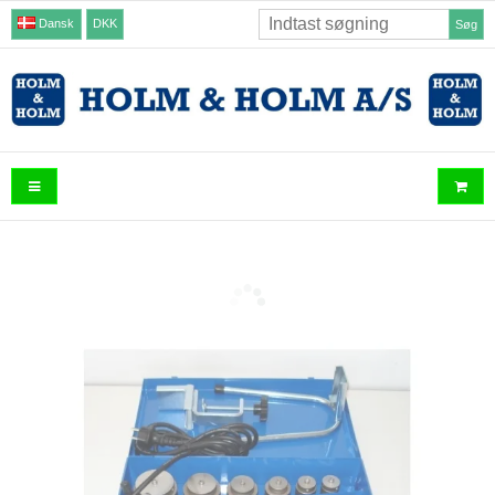
Dansk
DKK
Søg