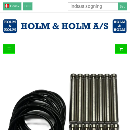
Dansk
DKK
Søg