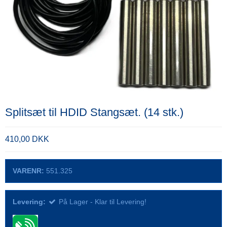
Splitsæt til HDID Stangsæt. (14 stk.)
410,00 DKK
VARENR:
551.325
Levering:
På Lager - Klar til Levering!