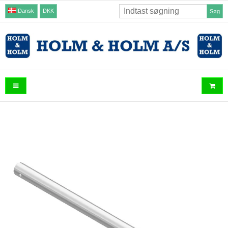
Dansk
DKK
Søg