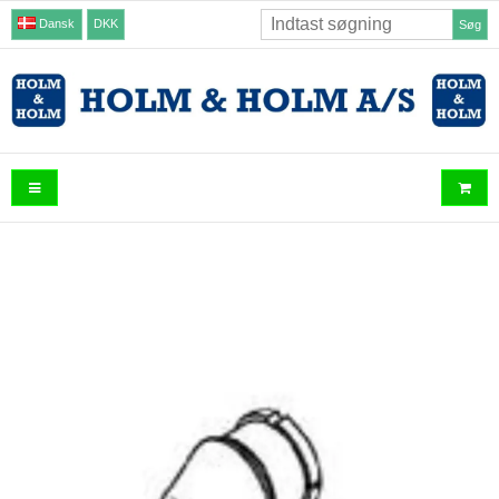
Dansk
DKK
Søg