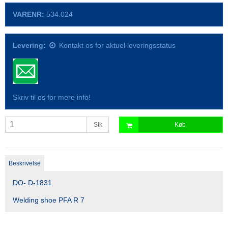
VARENR:
534.024
Levering:
Kontakt os for aktuel leveringsstatus
Skriv til os for mere info!
Stk
Køb
Beskrivelse
DO- D-1831
Welding shoe PFA R 7