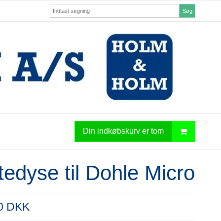
Søg
Din indkøbskurv er tom
edyse til Dohle Micro
00 DKK