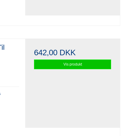
il
642,00 DKK
Vis produkt
s