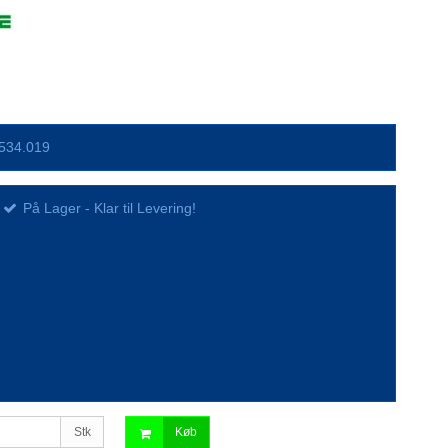
534.019
På Lager - Klar til Levering!
Stk
Køb