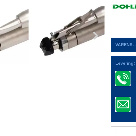
VARENR:
Levering: