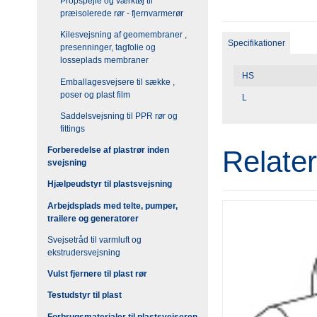
Propspejle og værktøj til
præisolerede rør - fjernvarmerør
Kilesvejsning af geomembraner ,
Specifikationer
presenninger, tagfolie og
losseplads membraner
HS
Emballagesvejsere til sække ,
poser og plast film
L
Saddelsvejsning til PPR rør og
fittings
Relate
Forberedelse af plastrør inden
svejsning
Hjælpeudstyr til plastsvejsning
Arbejdsplads med telte, pumper,
trailere og generatorer
Svejsetråd til varmluft og
ekstrudersvejsning
Vulst fjernere til plast rør
Testudstyr til plast
Forbrugsmaterialer til plastsvejseren