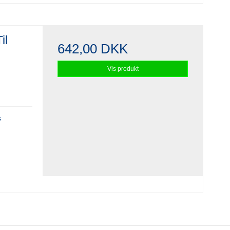
il
642,00 DKK
Vis produkt
s