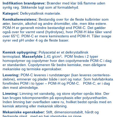
Ind
i
fikation brandprøve:
Brænder med klar blå flamme uden
synlig røg. Stikkende lugt som af formaldehyd.
Kategori:
Delkrystallinsk materiale.
Kemikalieresistens:
Bestandig over for de fleste kulbrinter som
æter, benzin, alkohol og andre drivmidler, olie, men ikke estere.
POM-H er generelt mindre bestandigt end POM-C. Det gælder
også over for varmt vand (hydrolyse), hvor POM-H ikke tåler vand
over 65°C. POM-C er mere kemirestens end POM-H. Tåler svage
syrer ved pH under 4 og de fleste baser.
Kemisk opbygning:
Polyacetal er et delkrystallinsk
termoplast.
Massefylde
1,41 g/cm³
.
POM findes i 2 typer
homopolymer og copolymer hvor den copolymerede POM-C i dag
er standarden. Copolymeren får bedre kemiske, men dårligere
mekaniske og termiske egenskaber.
Levering:
POM-C leveres i rundstænger (kan leveres centerless-
slebne), emnerør og plader både i sort og natur. Som halvfabrikata
forefindes POM i to typer – POM-H og POM-C. POM-C, er i dag
den mest almindelige.
Limning:
Limning ret vanskelig, og store styrker opnås ikke. Der
kan bruges tokomponentlim på epoxybasis eller polyurethanlim.
Inden limning bør overfladen være ru, hvilket bedst opnås med en
kemisk ætsning eller mekanisk slibning.
Mekaniske egenskaber:
Stift, dimensionsstabilt, hårdt og
fjedrende plast , med en høj slagstyrke og ringe