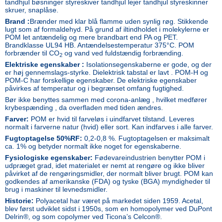
tandhjul bøsninger styreskiver tandhjul lejer tandhjul styreskinner
skruer, snaplåse.
Brand :
Brænder med klar blå flamme uden synlig røg. Stikkende
lugt som af formaldehyd. På grund af iltindholdet i molekylerne er
POM let antændelig og mere brandbart end PA og PET.
Brandklasse UL94 HB. Antændelsestemperatur 375°C. POM
forbrænder til CO
og vand ved fuldstændig forbrænding.
2
Elektriske egenskaber :
Isolationsegenskaberne er gode, og der
er høj gennemslags-styrke. Dielektrisk tabstal er lavt . POM-H og
POM-C har forskellige egenskaber. De elektriske egenskaber
påvirkes af temperatur og i begrænset omfang fugtighed.
Bør ikke benyttes sammen med corona-anlæg , hvilket medfører
krybespænding , da overfladen med tiden ændres.
Farver:
POM er hvid til farveløs i uindfarvet tilstand. Leveres
normalt i farverne natur (hvid) eller sort. Kan indfarves i alle farver.
Fugtoptagelse 50%RF:
0,2-0,8 %. Fugtoptagelsen er maksimalt
ca. 1% og betyder normalt ikke noget for egenskaberne.
Fysiologiske egenskaber:
Fødevareindustrien benytter POM i
udpræget grad, idet materialet er nemt at rengøre og ikke bliver
påvirket af de rengøringsmidler, der normalt bliver brugt. POM kan
godkendes af amerikanske (FDA) og tyske (BGA) myndigheder til
brug i maskiner til levnedsmidler.
Historie:
Polyacetal har været på markedet siden 1959. Acetal,
blev først udviklet sidst i 1950s, som en homopolymer ved DuPont
Delrin®, og som copolymer ved Ticona’s Celcon®.