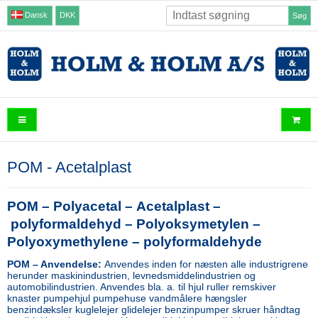
Dansk
DKK
Søg
POM - Acetalplast
POM – Polyacetal –
Acetalplast –
polyformaldehyd – Polyoksymetylen –
Polyoxymethylene – polyformaldehyde
POM – Anvendelse:
Anvendes inden for næsten alle industrigrene
herunder maskinindustrien, levnedsmiddelindustrien og
automobilindustrien. Anvendes bla. a. til hjul ruller remskiver
knaster pumpehjul pumpehuse vandmålere hængsler
benzindæksler kuglelejer glidelejer benzinpumper skruer håndtag