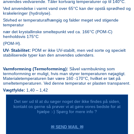
anvendes vedvarende. Tåler kortvarig temperaturer op til 140°C.
Ved anvendelse i varmt vand over 65°C kan der opstå sprødhed og
krakeleringer (hydrolyse).
Stivhed er temperaturafhængig og falder meget ved stigende
temperatur
nær det krystallinske smeltepunkt ved ca. 166°C (POM-C)
henholdsvis 175°C
(POM-H).
UV- Stabilitet:
POM er ikke UV-stabilt, men ved sorte og specielt
stabiliserede typer kan den anvendes udendørs.
Varmformning
(Termoformning):
Såvel varmbukning som
termoformning er muligt, hvis man styrer temperaturen nøjagtigt.
Materialetemperaturen bør være 160 -170°C, hvilket er tæt på
smeltetemperaturen. Ved denne temperatur er plasten transparent.
Vægtfylde:
1,40 – 1,42
Det ser ud til at du søger noget der ikke findes på siden,
kontakt os gerne så prøver vi at gøre vores bedste for at
hjælpe :-) Spørg for mere info ?
✉ SEND MAIL ✉