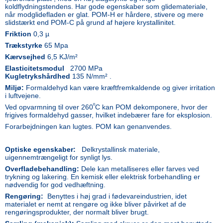
koldflydningstendens. Har gode egenskaber som glidemateriale,
når modglidefladen er glat. POM-H er hårdere, stivere og mere
slidstærkt end POM-C på grund af højere krystallinitet.
Friktion
0,3 µ
Trækstyrke
65 Mpa
Kærvsejhed
6,5 KJ/m²
Elasticitetsmodul
2700 MPa
Kugletrykshårdhed
135 N/mm² .
Miljø:
Formaldehyd kan være kræftfremkaldende og giver irritation
i luftvejene.
º
Ved opvarmning til over 260
C kan POM dekomponere, hvor der
frigives formaldehyd gasser, hvilket indebærer fare for eksplosion.
Forarbejdningen kan lugtes. POM kan genanvendes.
Optiske egenskaber:
Delkrystallinsk materiale,
uigennemtrængeligt for synligt lys.
Overfladebehandling:
Dele kan metalliseres eller farves ved
trykning og lakering. En kemisk eller elektrisk forbehandling er
nødvendig for god vedhæftning.
Rengøring:
Benyttes i høj grad i fødevareindustrien, idet
materialet er nemt at rengøre og ikke bliver påvirket af de
rengøringsprodukter, der normalt bliver brugt.