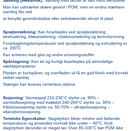
Samling (mekanisk):
Samling med skruer er den mest benyttede.
Man kan udmærket skære gevind i POM, men en endnu stærkere
samling fås ved
at benytte gevindindsatse eller selvskærende skruer til plast.
Sprøjtestøbning:
Kan forarbejdes ved sprøjtestøbning,
ekstrudering, blæsestøbning, rotationsstøbning og termoformning.
Forarbejdningstemperaturen ved sprøjtestøbning og extrudering er
º
ca. 200
C.
Kan armeres med glas og andre armeringsstoffer.
Spåntagning:
Kan let og hurtigt bearbejdes på almindelige
værktøjsmaskiner.
Plasten er kortspånet, og overfladen vil få en god finish med korrekt
slebet værktøj.
Stænger kan leveres centerless-slebne.
Svejsning:
Varmespejl 210-230°C styrke ca. 90% –
varmluftsvejsning med kvælstof 240-260°C styrke ca. 30% –
friktionssvejsning styrke ca. 50-70% – ultralydssvejsning –
viberationssvejsning.
Termiske Egenskaber
. Slagstyrken bliver mindre ved faldende
temperaturer og anvendes normalt ikke under – 40°C, fordi
slagstyrken derunder er meget lav. Over 85-100°C bør POM ikke