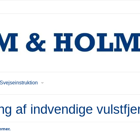
Svejseinstruktion
ng af indvendige vulstfje
erner.