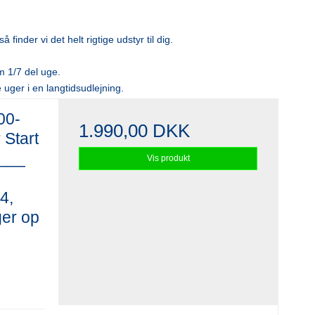
inder vi det helt rigtige udstyr til dig.
m 1/7 del uge.
 uger i en langtidsudlejning.
00-
1.990,00 DKK
Start
____
Vis produkt
 4,
ger op