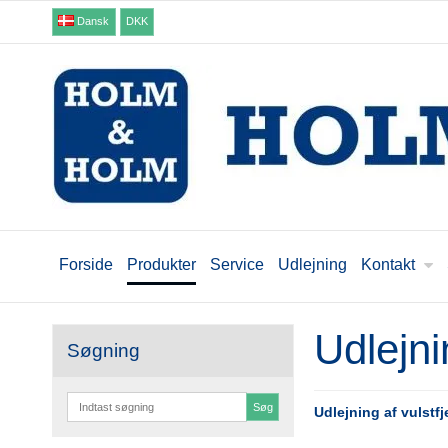
Dansk
DKK
Forside
Produkter
Service
Udlejning
Kontakt
Udlejni
Søgning
Søg
Udlejning af vulstfj