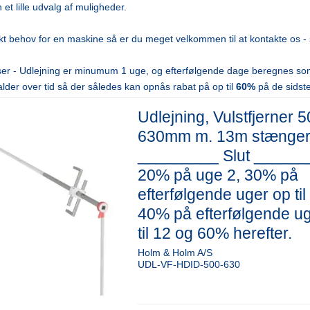
t lille udvalg af muligheder.
kt behov for en maskine så er du meget velkommen til at kontakte os - så f
riser - Udlejning er minumum 1 uge, og efterfølgende dage beregnes so
falder over tid så der således kan opnås rabat på op til
60%
på de sidste
Udlejning, Vulstfjerner 5
630mm m. 13m stænger 
_________ Slut _____
20% på uge 2, 30% på
efterfølgende uger op til
40% på efterfølgende u
til 12 og 60% herefter.
Holm & Holm A/S
UDL-VF-HDID-500-630