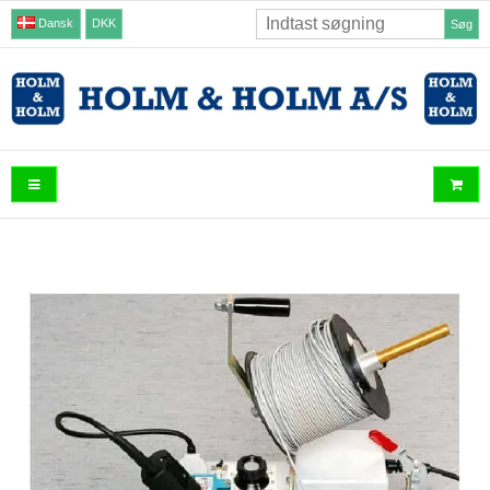
Dansk
DKK
Søg