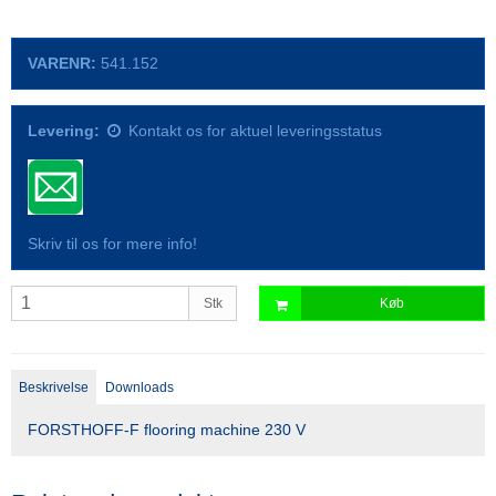
VARENR:
541.152
Levering:
Kontakt os for aktuel leveringsstatus
Skriv til os for mere info!
Stk
Køb
Beskrivelse
Downloads
FORSTHOFF-F flooring machine 230 V