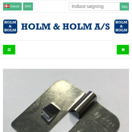
Dansk
DKK
Søg