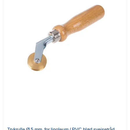
Trykrulle Ø 5 mm. for linoleum / PVC blød svejsetråd