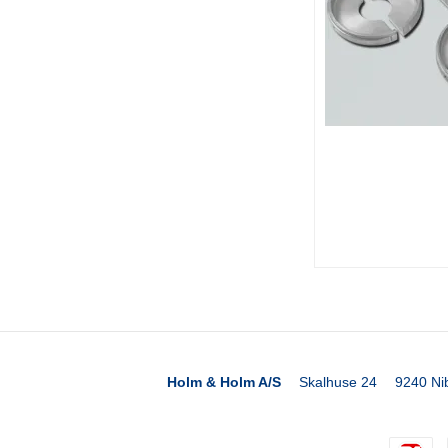
Holm & Holm A/S
Skalhuse 24
9240 Ni