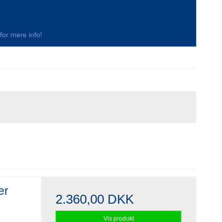
s for mere info!
er
2.360,00 DKK
Vis produkt