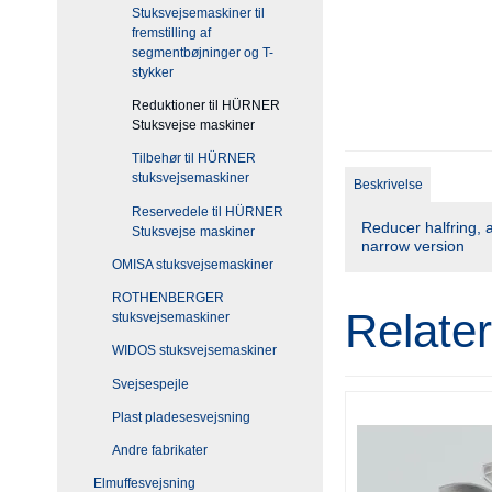
Stuksvejsemaskiner til
fremstilling af
segmentbøjninger og T-
stykker
Reduktioner til HÜRNER
Stuksvejse maskiner
Tilbehør til HÜRNER
stuksvejsemaskiner
Beskrivelse
Reservedele til HÜRNER
Reducer halfring,
Stuksvejse maskiner
narrow version
OMISA stuksvejsemaskiner
ROTHENBERGER
Relate
stuksvejsemaskiner
WIDOS stuksvejsemaskiner
Svejsespejle
Plast pladesesvejsning
Andre fabrikater
Elmuffesvejsning