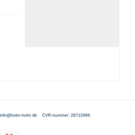
info@holm-holm.dk
CVR-nummer
:
28715986