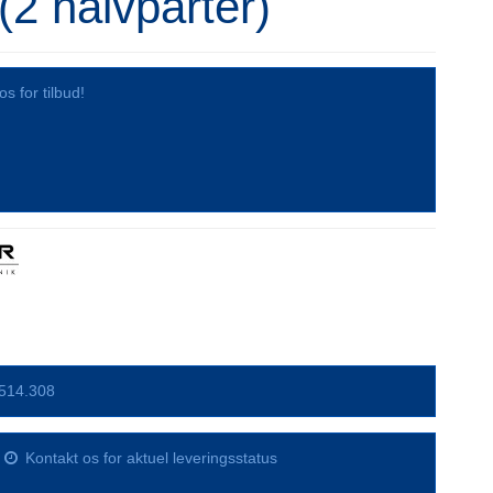
 (2 halvparter)
os for tilbud!
514.308
Kontakt os for aktuel leveringsstatus