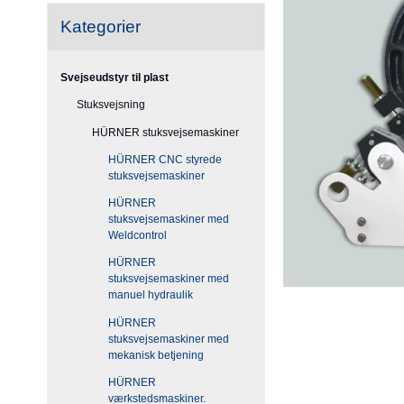
Kategorier
Svejseudstyr til plast
Stuksvejsning
HÜRNER stuksvejsemaskiner
HÜRNER CNC styrede
stuksvejsemaskiner
HÜRNER
stuksvejsemaskiner med
Weldcontrol
HÜRNER
stuksvejsemaskiner med
manuel hydraulik
HÜRNER
stuksvejsemaskiner med
mekanisk betjening
HÜRNER
værkstedsmaskiner.