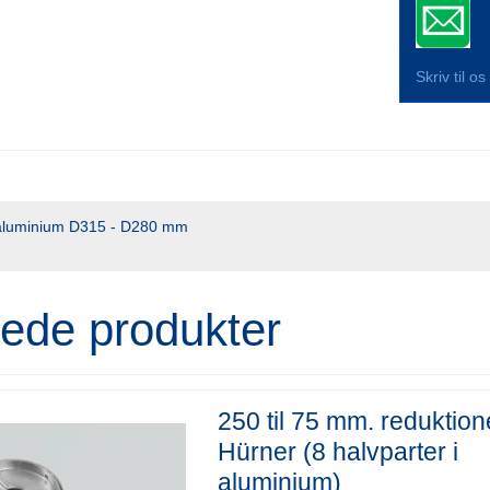
Skriv til o
 aluminium D315 - D280 mm
rede produkter
250 til 75 mm. reduktion
Hürner (8 halvparter i
aluminium)