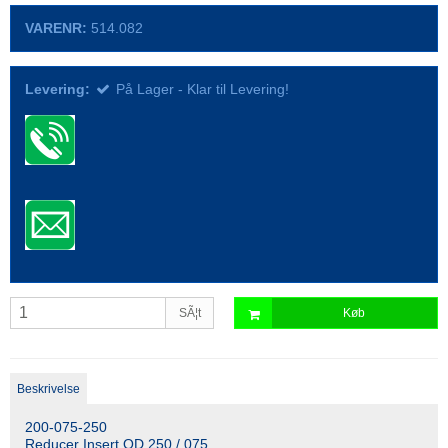
VARENR:
514.082
Levering:
På Lager - Klar til Levering!
SÃ¦t
Køb
Beskrivelse
200-075-250
Reducer Insert OD 250 / 075