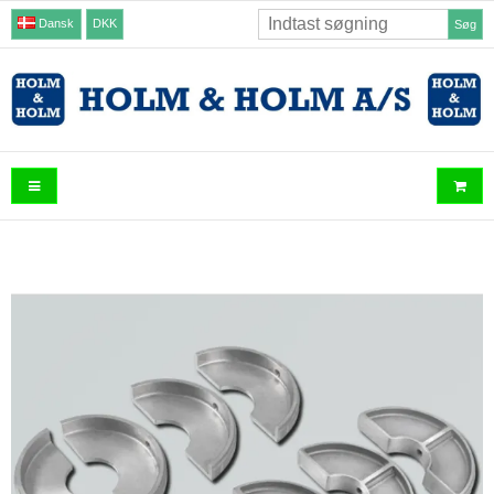
Dansk
DKK
Søg