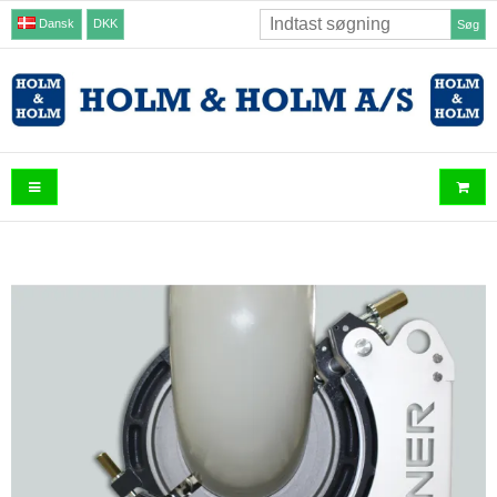
Dansk
DKK
Søg