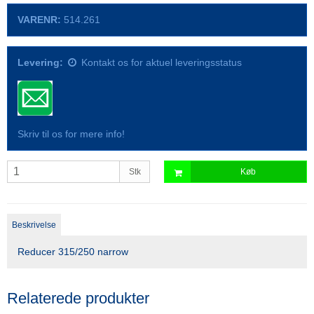
VARENR:
514.261
Levering:
Kontakt os for aktuel leveringsstatus
Skriv til os for mere info!
Stk
Køb
Beskrivelse
Reducer 315/250 narrow
Relaterede produkter