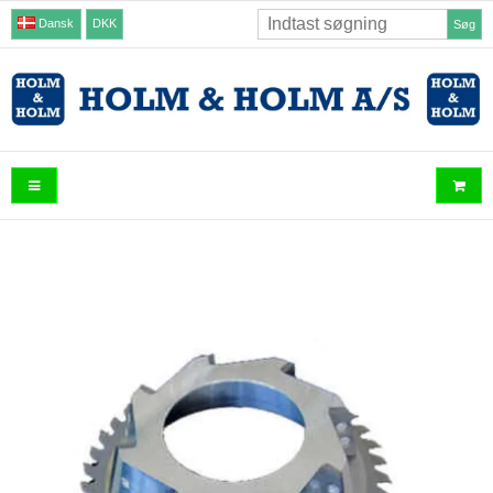
Dansk
DKK
Søg