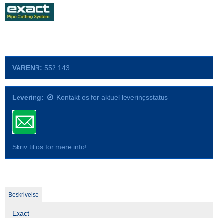
VARENR:
552.143
Levering:
Kontakt os for aktuel leveringsstatus
Skriv til os for mere info!
Beskrivelse
Exact