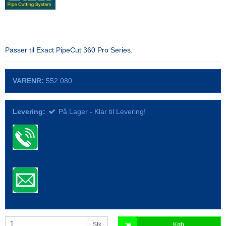
Passer til Exact PipeCut 360 Pro Series.
VARENR:
552.080
Levering:
På Lager - Klar til Levering!
Stk
Køb