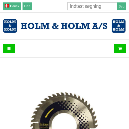
Dansk
DKK
Søg