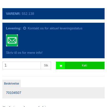
VARENR:
552.138
Levering:
Kontakt os for aktuel leveringsstatus
Skriv til os for mere info!
Stk
Køb
Beskrivelse
70104507