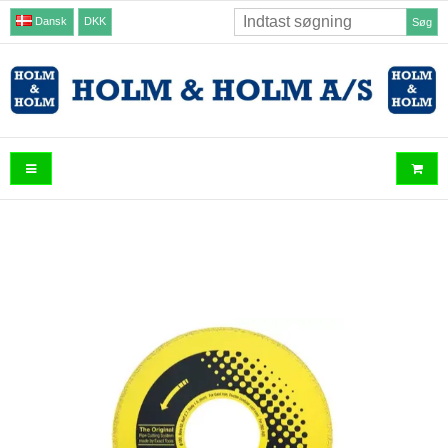
Dansk
DKK
Søg