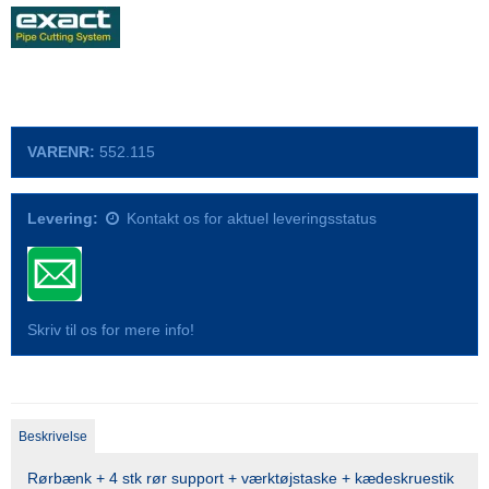
VARENR:
552.115
Levering:
Kontakt os for aktuel leveringsstatus
Skriv til os for mere info!
Beskrivelse
Rørbænk + 4 stk rør support + værktøjstaske + kædeskruestik