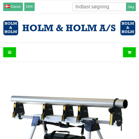
Dansk
DKK
Søg