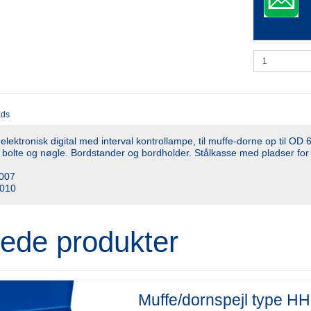
ads
ktronisk digital med interval kontrollampe, til muffe-dorne op til O
 : bolte og nøgle. Bordstander og bordholder. Stålkasse med pladser fo
.007
.010
rede produkter
Muffe/dornspejl type 