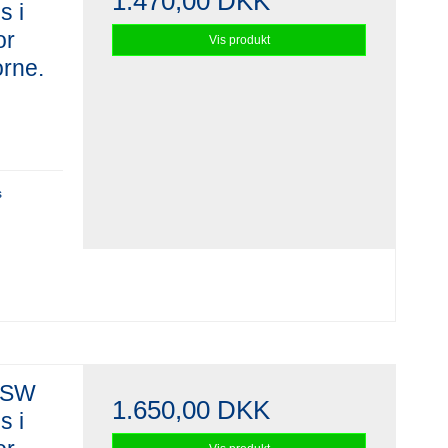
1.470,00 DKK
s i
or
Vis produkt
orne.
s
HHSW
1.650,00 DKK
s i