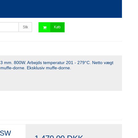
Stk
Køb
D 63 mm. 800W. Arbejds temperatur 201 - 279°C. Netto vægt
r muffe-dorne. Eksklusiv muffe-dorne.
HHSW