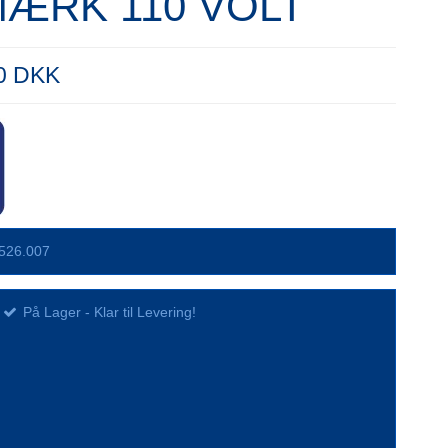
ÆRK 110 VOLT
00 DKK
526.007
På Lager - Klar til Levering!