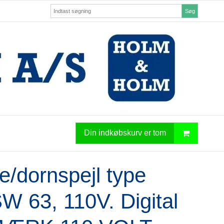
Søg
Din indkøbskurv er tom
e/dornspejl type
 63, 110V. Digital