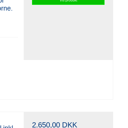
or
Vis produkt
orne.
2.650,00 DKK