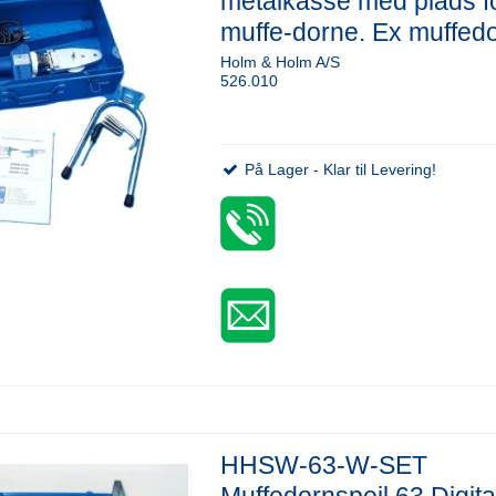
metalkasse med plads f
muffe-dorne. Ex muffed
Holm & Holm A/S
526.010
På Lager - Klar til Levering!
HHSW-63-W-SET