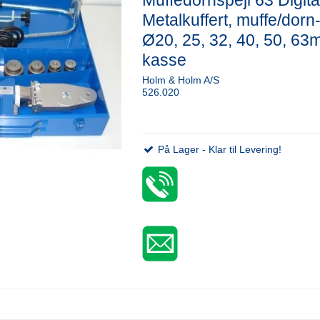
Muffedornspejl 63 Digital
Metalkuffert, muffe/dorn
Ø20, 25, 32, 40, 50, 63
kasse
Holm & Holm A/S
526.020
På Lager - Klar til Levering!