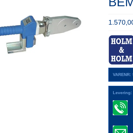
BEM
1.570,
VARENR:
Levering: