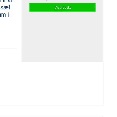
 inkl.
-sæt
Vis produkt
mm i