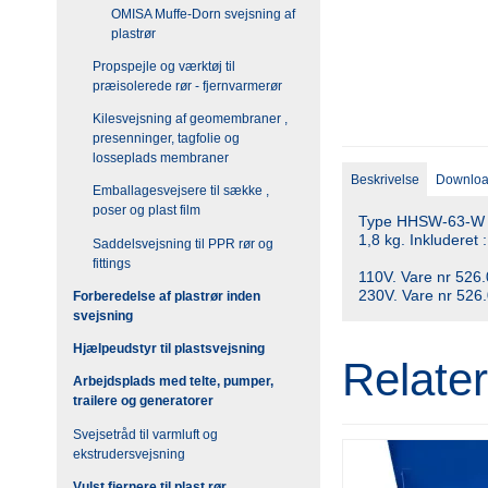
OMISA Muffe-Dorn svejsning af
plastrør
Propspejle og værktøj til
præisolerede rør - fjernvarmerør
Kilesvejsning af geomembraner ,
presenninger, tagfolie og
losseplads membraner
Beskrivelse
Downlo
Emballagesvejsere til sække ,
poser og plast film
Type HHSW-63-W ele
1,8 kg. Inkluderet
Saddelsvejsning til PPR rør og
fittings
110V. Vare nr 526
230V. Vare nr 526
Forberedelse af plastrør inden
svejsning
Hjælpeudstyr til plastsvejsning
Relate
Arbejdsplads med telte, pumper,
trailere og generatorer
Svejsetråd til varmluft og
ekstrudersvejsning
Vulst fjernere til plast rør