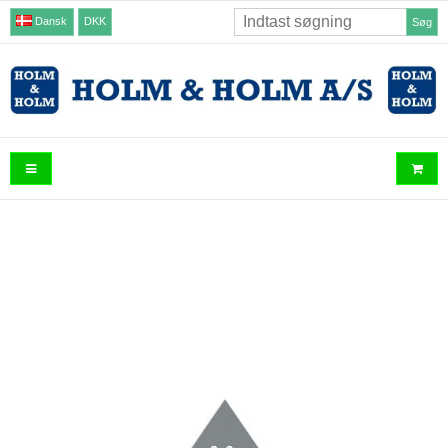
Dansk
DKK
Søg