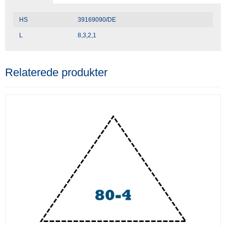
HS
39169090/DE
L
8,3,2,1
Relaterede produkter