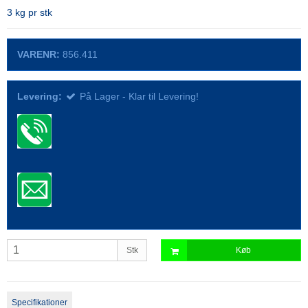
3 kg pr stk
VARENR:
856.411
Levering:
På Lager - Klar til Levering!
Stk
Køb
Specifikationer