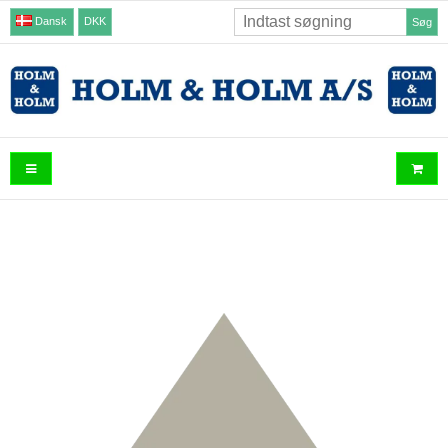
Dansk
DKK
Søg