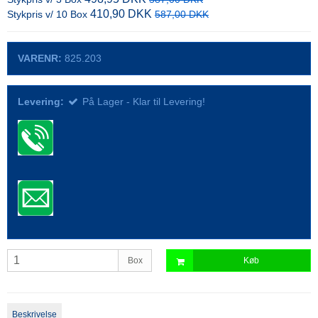
410,90 DKK
Stykpris v/ 10 Box
587,00 DKK
VARENR:
825.203
Levering:
På Lager - Klar til Levering!
Box
Køb
Beskrivelse