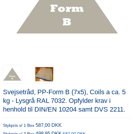
Svejsetråd, PP-Form B (7x5), Coils a ca. 5
kg - Lysgrå RAL 7032. Opfylder krav i
henhold til DIN/EN 10204 samt DVS 2211.
587,00 DKK
Stykpris v/ 1 Box
498,95 DKK
Stykpris v/ 3 Box
587,00 DKK