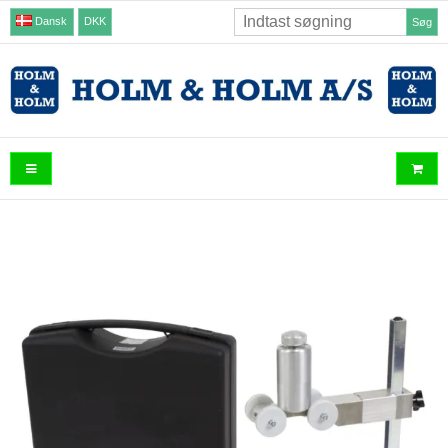
Dansk
DKK
Søg