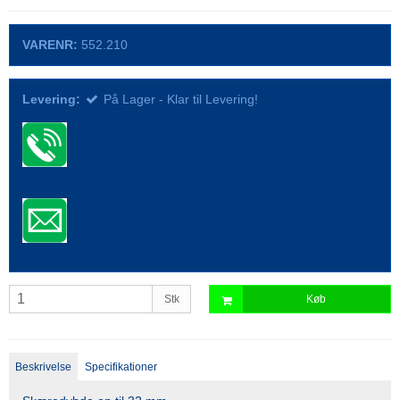
VARENR:
552.210
Levering:
På Lager - Klar til Levering!
Stk
Køb
Beskrivelse
Specifikationer