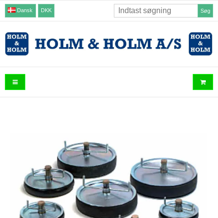
Dansk
DKK
Søg