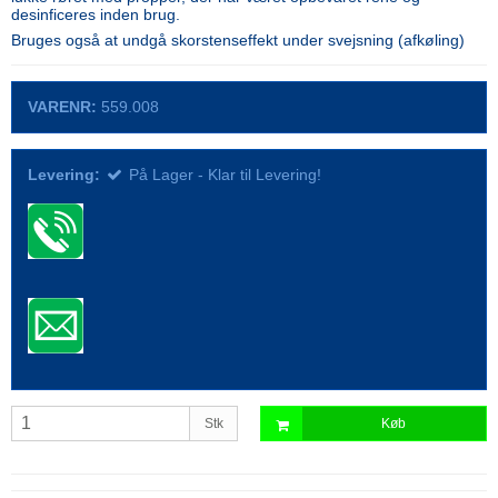
desinficeres inden brug.
Bruges også at undgå skorstenseffekt under svejsning (afkøling)
VARENR:
559.008
Levering:
På Lager - Klar til Levering!
Stk
Køb