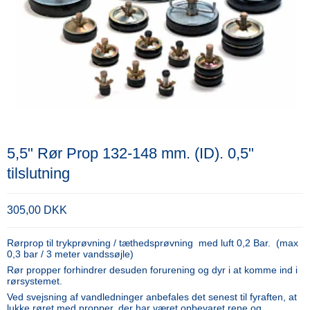
5,5" Rør Prop 132-148 mm. (ID). 0,5"
tilslutning
305,00 DKK
Rørprop til trykprøvning / tæthedsprøvning med luft 0,2 Bar. (max
0,3 bar / 3 meter vandssøjle)
Rør propper forhindrer desuden forurening og dyr i at komme ind i
rørsystemet.
Ved svejsning af vandledninger anbefales det senest til fyraften, at
lukke røret med propper, der har været opbevaret rene og