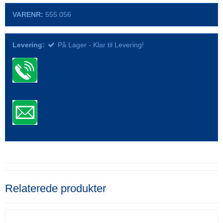
VARENR:
555.056
Levering:
På Lager - Klar til Levering!
Relaterede produkter