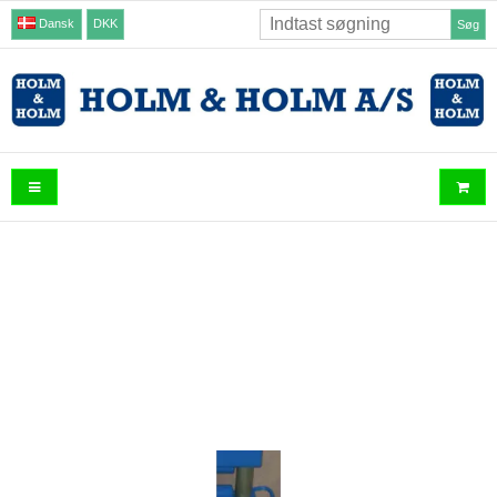
Dansk
DKK
Søg