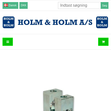
Dansk
DKK
Søg