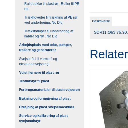
Rullebukke til plastrør - Ruller til PE
rør.
Trækhoveder til trækning af PE rør
Beskrivelse
ved underboring. No Dig
Trækstrømper til underboring af
SDR11:Ø63,75,90
kabler og rør . No Dig
Arbejdsplads med telte, pumper,
Relate
trailere og generatorer
Svejsetråd til varmluft og
ekstrudersvejsning
Vulst fjernere til plast rør
Testudstyr til plast
Forbrugsmaterialer til plastsvejseren
Bukning og formgivning af plast
Udlejning af plast svejsemaskiner
Service og kalibrering af plast
svejseudstyr