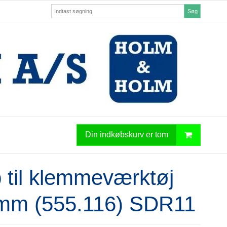
Søg
Din indkøbskurv er tom
 til klemmeværktøj
mm (555.116) SDR11