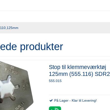
,110,125mm
rede produkter
Stop til klemmeværktøj
125mm (555.116) SDR
555.015
På Lager - Klar til Levering!