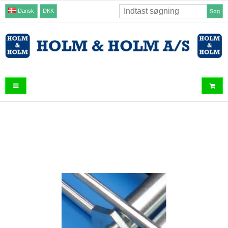
Dansk
DKK
Søg