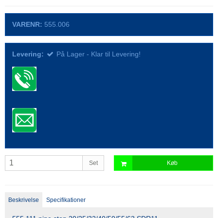
VARENR:
555.006
Levering:
På Lager - Klar til Levering!
Set
Køb
Beskrivelse
Specifikationer