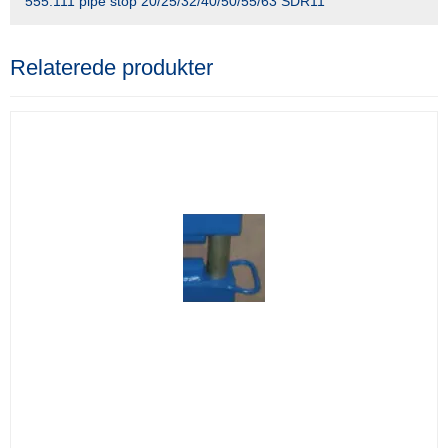
555.111 pipe stop 20/25/32/40/50/55/63 SDR11
Relaterede produkter