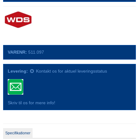
VARENR:
511.097
Levering:
Kontakt os for aktuel leveringsstatus
Skriv til os for mere info!
Specifikationer