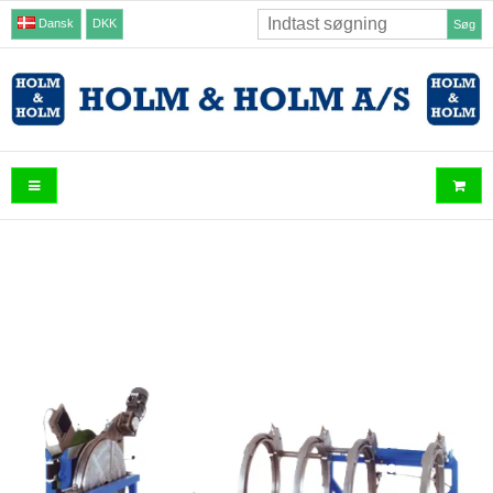
Dansk
DKK
Søg