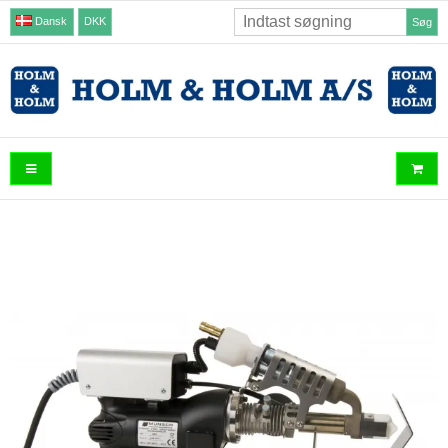
Dansk
DKK
Søg