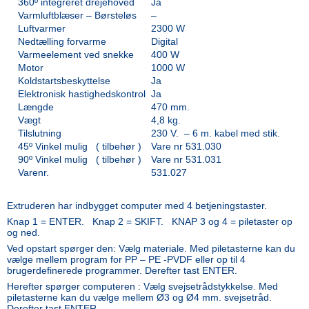
360º integreret drejehoved
Ja
Varmluftblæser – Børsteløs
–
Luftvarmer
2300 W
Nedtælling forvarme
Digital
Varmeelement ved snekke
400 W
Motor
1000 W
Koldstartsbeskyttelse
Ja
Elektronisk hastighedskontrol
Ja
Længde
470 mm.
Vægt
4,8 kg.
Tilslutning
230 V. – 6 m. kabel med stik.
45º Vinkel mulig ( tilbehør )
Vare nr 531.030
90º Vinkel mulig ( tilbehør )
Vare nr 531.031
Varenr.
531.027
Extruderen har indbygget computer med 4 betjeningstaster.
Knap 1 = ENTER. Knap 2 = SKIFT. KNAP 3 og 4 = piletaster op
og ned.
Ved opstart spørger den: Vælg materiale. Med piletasterne kan du
vælge mellem program for PP – PE -PVDF eller op til 4
brugerdefinerede programmer. Derefter tast ENTER.
Herefter spørger computeren : Vælg svejsetrådstykkelse. Med
piletasterne kan du vælge mellem Ø3 og Ø4 mm. svejsetråd.
Derefter tast ENTER.