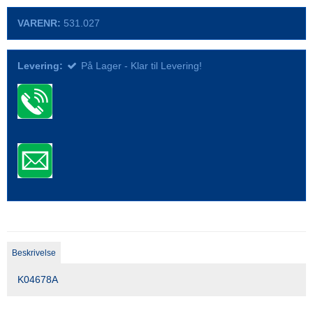
VARENR:
531.027
Levering:
På Lager - Klar til Levering!
Beskrivelse
K04678A