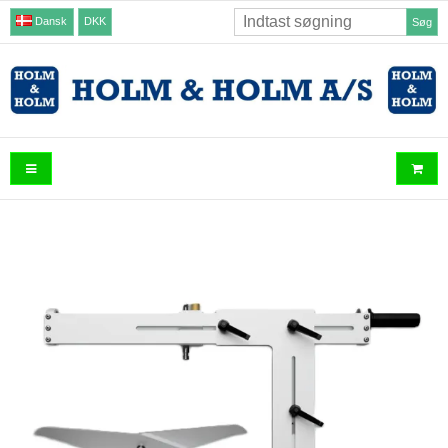
Dansk
DKK
Søg