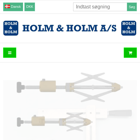
Dansk
DKK
Søg