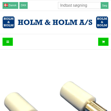
Dansk
DKK
Søg