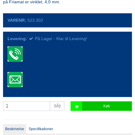
på Friamat er vinklet, 4,0 mm.
VARENR:
523.302
Levering:
På Lager - Klar til Levering!
SÃ¦t
Køb
Beskrivelse
Specifikationer