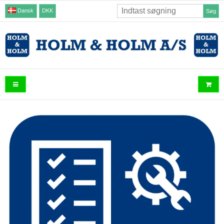
Dansk
DKK
Søg