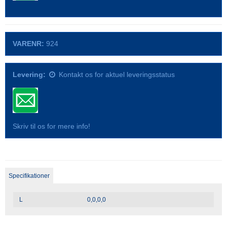
VARENR:
924
Levering:
Kontakt os for aktuel leveringsstatus
Skriv til os for mere info!
Specifikationer
L
0,0,0,0