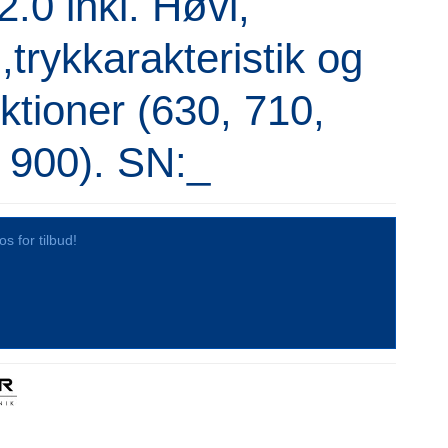
2.0 inkl. Høvl,
l,trykkarakteristik og
ktioner (630, 710,
 900). SN:_
os for tilbud!