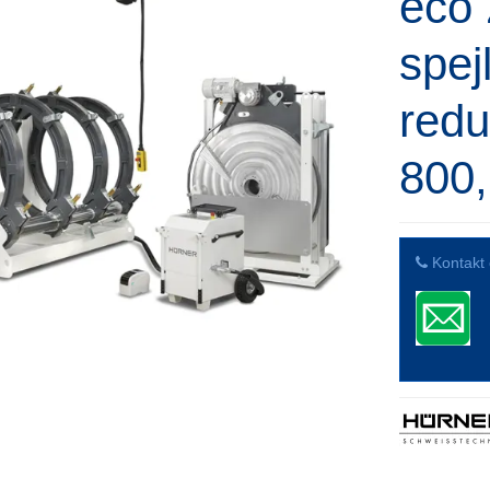
eco 
spej
redu
800,
Kontakt 