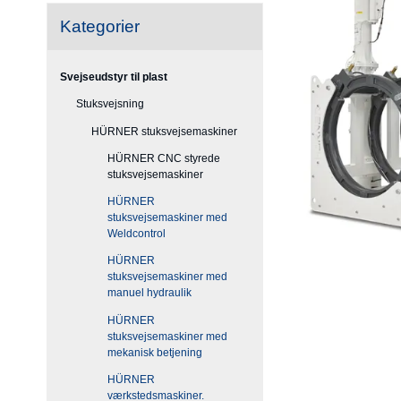
Kategorier
Svejseudstyr til plast
Stuksvejsning
HÜRNER stuksvejsemaskiner
HÜRNER CNC styrede
stuksvejsemaskiner
HÜRNER
stuksvejsemaskiner med
Weldcontrol
HÜRNER
stuksvejsemaskiner med
manuel hydraulik
HÜRNER
stuksvejsemaskiner med
mekanisk betjening
HÜRNER
værkstedsmaskiner.