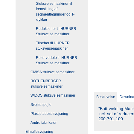
Stuksvejsemaskiner til
fremstilling af
segmentbøjninger og T-
stykker
Reduktioner til HÜRNER
Stuksvejse maskiner
Tilbehør til HÜRNER
stuksvejsemaskiner
Reservedele til HÜRNER
Stuksvejse maskiner
OMISA stuksvejsemaskiner
ROTHENBERGER
stuksvejsemaskiner
WIDOS stuksvejsemaskiner
Beskrivelse
Downlo
Svejsespejle
"Butt-welding Ma
incl. set of reduce
Plast pladesesvejsning
200-701-100
Andre fabrikater
Elmuffesvejsning