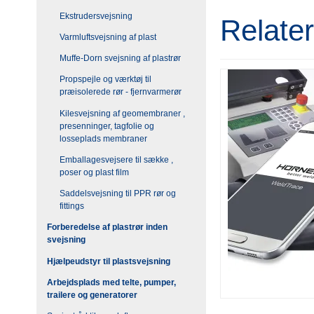
Ekstrudersvejsning
Relate
Varmluftsvejsning af plast
Muffe-Dorn svejsning af plastrør
Propspejle og værktøj til
præisolerede rør - fjernvarmerør
Kilesvejsning af geomembraner ,
presenninger, tagfolie og
losseplads membraner
Emballagesvejsere til sække ,
poser og plast film
Saddelsvejsning til PPR rør og
fittings
Forberedelse af plastrør inden
svejsning
Hjælpeudstyr til plastsvejsning
Arbejdsplads med telte, pumper,
trailere og generatorer