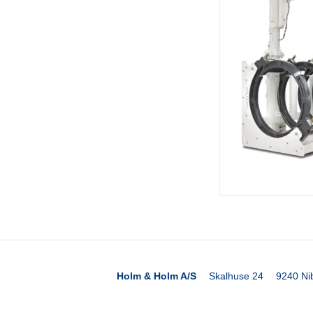
Holm & Holm A/S
Skalhuse 24
9240 Ni