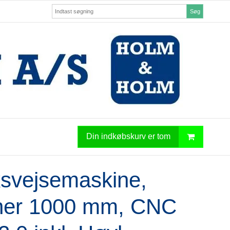
Søg
Din indkøbskurv er tom
svejsemaskine,
ner 1000 mm, CNC