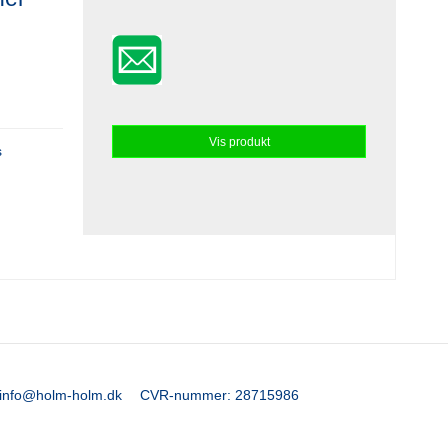
Vis produkt
s
info@holm-holm.dk
CVR-nummer
:
28715986