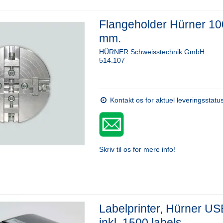
Flangeholder Hürner 1
mm.
HÜRNER Schweisstechnik GmbH
514.107
Kontakt os for aktuel leveringsstatu
Skriv til os for mere info!
Labelprinter, Hürner US
inkl. 1500 labels.