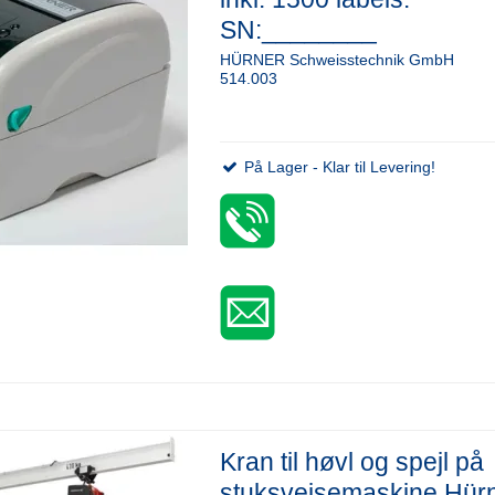
SN:________
HÜRNER Schweisstechnik GmbH
514.003
På Lager - Klar til Levering!
Kran til høvl og spejl på
stuksvejsemaskine Hür