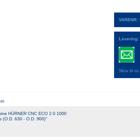
VARENR:
Levering:
Skriv til o
ads
chine HÜRNER CNC ECO 2.0 1000
rs (O.D. 630 - O.D. 900)"