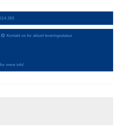
514.283
Kontakt os for aktuel leveringsstatus
s for mere info!