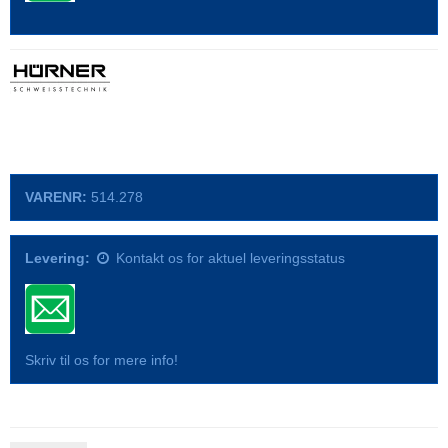
VARENR:
514.278
Levering:
Kontakt os for aktuel leveringsstatus
Skriv til os for mere info!