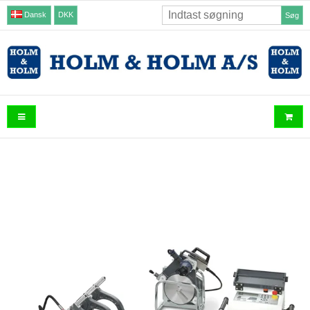
Dansk
DKK
Søg