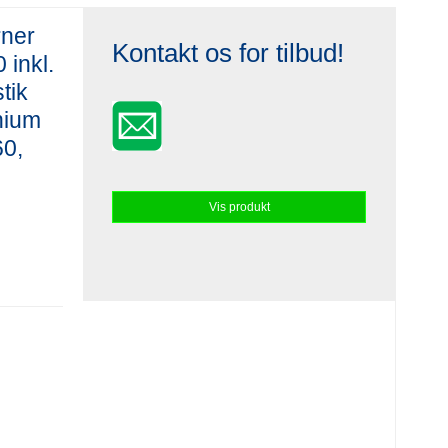
rner
Kontakt os for tilbud!
 inkl.
tik
nium
60,
Vis produkt