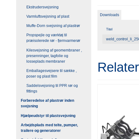
Ekstrudersvejsning
Downloads
Varmluftsvejsning af plast
Muffe-Dorn svejsning af plastrør
Titel
Propspejle og værktøj til
weld_control_li_2
præisolerede rør - fjernvarmerør
Kilesvejsning af geomembraner ,
presenninger, tagfolie og
losseplads membraner
Relate
Emballagesvejsere til sække ,
poser og plast film
Saddelsvejsning til PPR rør og
fittings
Forberedelse af plastrør inden
svejsning
Hjælpeudstyr til plastsvejsning
Arbejdsplads med telte, pumper,
trailere og generatorer