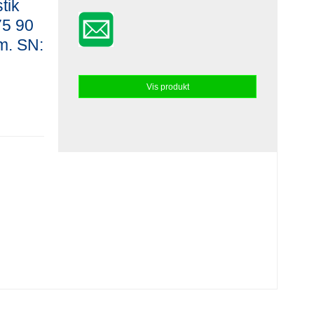
tik
 75 90
m. SN:
Vis produkt