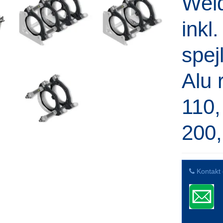
Weld
inkl
spej
Alu 
110,
200
Kontakt 