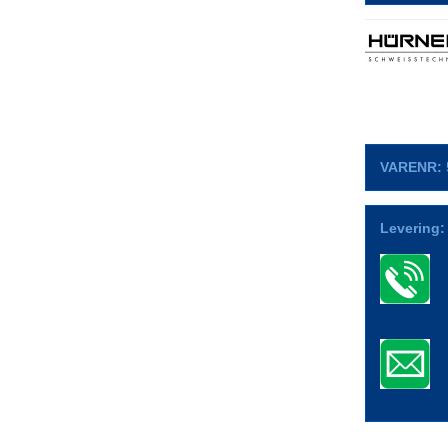
VARENR:
Levering: