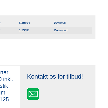
e
Størrelse
Download
F
1.23MB
Download
rner
Kontakt os for tilbud!
 inkl.
stik
ium
 125,