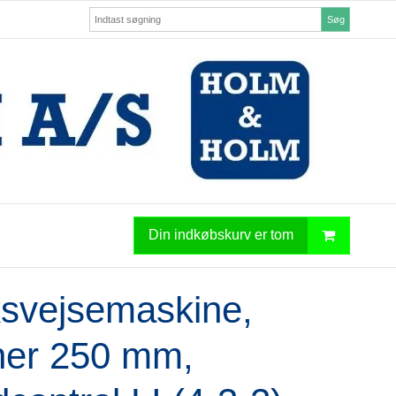
Søg
Din indkøbskurv er tom
svejsemaskine,
ner 250 mm,