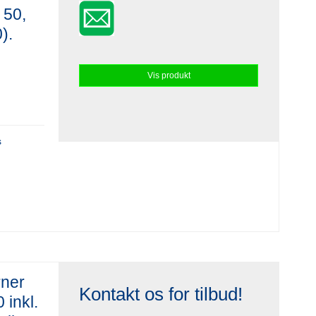
 50,
).
Vis produkt
s
rner
Kontakt os for tilbud!
 inkl.