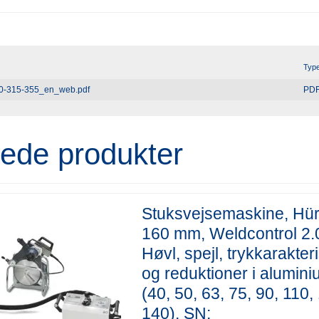
Typ
50-315-355_en_web.pdf
PD
rede produkter
Stuksvejsemaskine, Hü
160 mm, Weldcontrol 2.0
Høvl, spejl, trykkarakteri
og reduktioner i alumin
(40, 50, 63, 75, 90, 110,
140). SN:_________