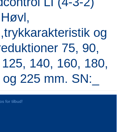
control LI (4-3-2)
. Høvl,
l,trykkarakteristik og
reduktioner 75, 90,
 125, 140, 160, 180,
, og 225 mm. SN:_
os for tilbud!