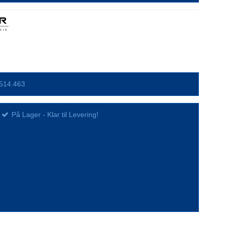
514.463
På Lager - Klar til Levering!