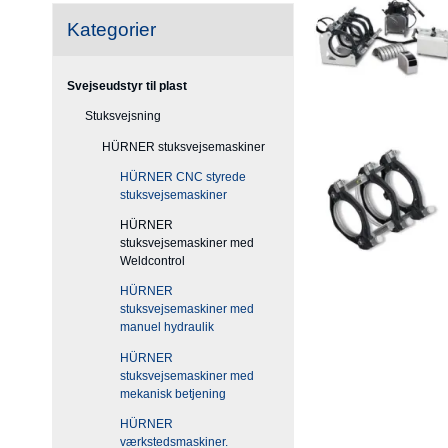
Kategorier
Svejseudstyr til plast
Stuksvejsning
HÜRNER stuksvejsemaskiner
HÜRNER CNC styrede
stuksvejsemaskiner
HÜRNER
stuksvejsemaskiner med
Weldcontrol
HÜRNER
stuksvejsemaskiner med
manuel hydraulik
HÜRNER
stuksvejsemaskiner med
mekanisk betjening
HÜRNER
værkstedsmaskiner.