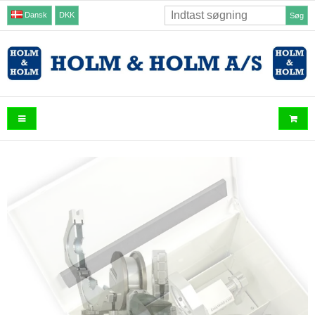
Dansk
DKK
Søg