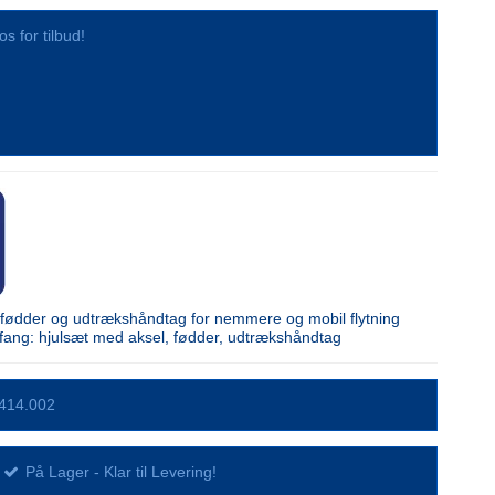
os for tilbud!
 fødder og udtrækshåndtag for nemmere og mobil flytning
ang: hjulsæt med aksel, fødder, udtrækshåndtag
414.002
På Lager - Klar til Levering!