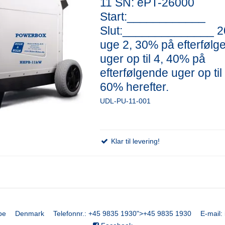
11 SN: ePT-26000
Start:____________
Slut:______________ 
uge 2, 30% på efterfølg
uger op til 4, 40% på
efterfølgende uger op til
60% herefter.
UDL-PU-11-001
Klar til levering!
be
Denmark
Telefonnr.
:
+45 9835 1930
">
+45 9835 1930
E-mail
: