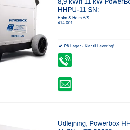
8,9 kWh 11 kW PowerB
HHPU-11 SN:______
Holm & Holm A/S
414.001
På Lager - Klar til Levering!
Udlejning, Powerbox H