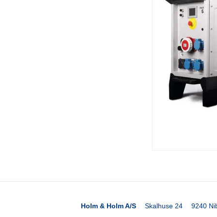
Holm & Holm A/S
Skalhuse 24
9240 Ni