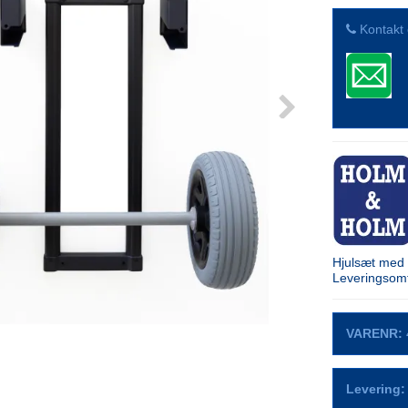
Kontakt 
Hjul­sæt med
Leveringsomf
VARENR:
Levering: