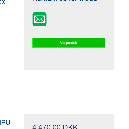
ox
Vis produkt
HPU-
4.470,00 DKK