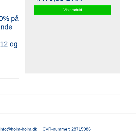
Vis produkt
20% på
ende
 12 og
info@holm-holm.dk
CVR-nummer
:
28715986