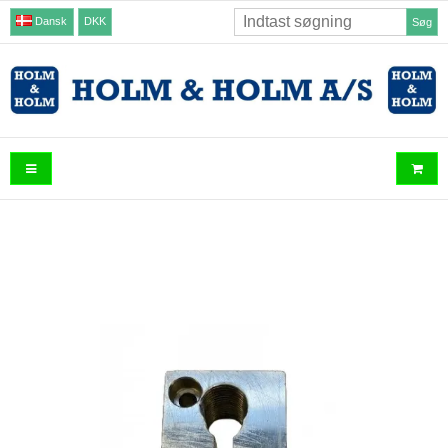
Dansk
DKK
Søg