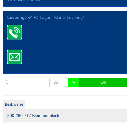
Levering:
På Lager - Klar til Levering!
Stk
Køb
Beskrivelse
200-260-717 Klemmenblock