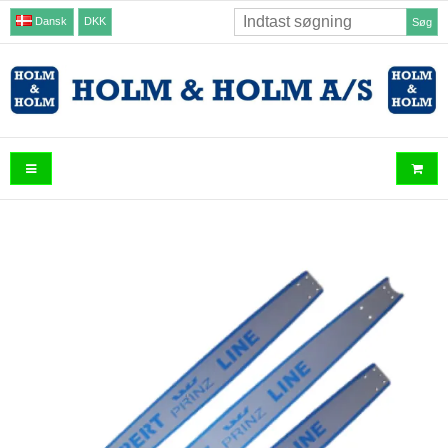
Dansk
DKK
Søg