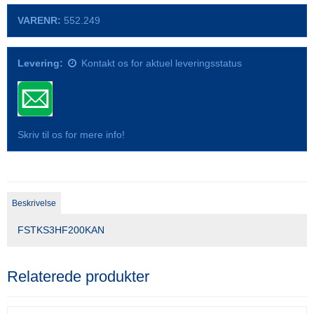
VARENR:
552.249
Levering:
Kontakt os for aktuel leveringsstatus
Skriv til os for mere info!
Beskrivelse
FSTKS3HF200KAN
Relaterede produkter