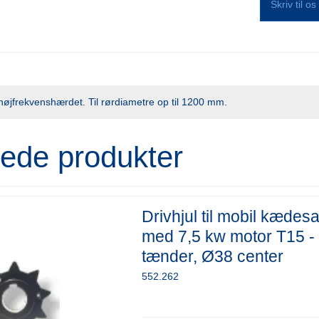
Skriv til o
, højfrekvenshærdet. Til rørdiametre op til 1200 mm.
rede produkter
Drivhjul til mobil kædes
med 7,5 kw motor T15 -
tænder, Ø38 center
552.262