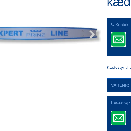
kæd
Kontakt 
Kædestyr til 
VARENR:
Levering: