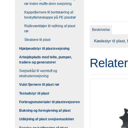
rør inden muffe-dorn svejsning
Kappefjernere til bortskæring af
beskyttelseskappe på PE plastrør
Rejfeværktøjer til rejfning af plast
Beskrivelse
rør
Skrabere til plast
Kædestyr til plast
Hjælpeudstyr til plastsvejsning
Arbejdsplads med telte, pumper,
Relate
trailere og generatorer
Svejsetråd til varmluft og
ekstrudersvejsning
Vulst fjernere til plast rør
Testudstyr til plast
Forbrugsmaterialer til plastsvejseren
Bukning og formgivning af plast
Udlejning af plast svejsemaskiner
Service og kalibrering af plast