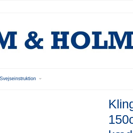
Svejseinstruktion
Klin
150c