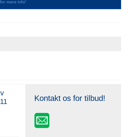
s for mere info!
av
Kontakt os for tilbud!
 11