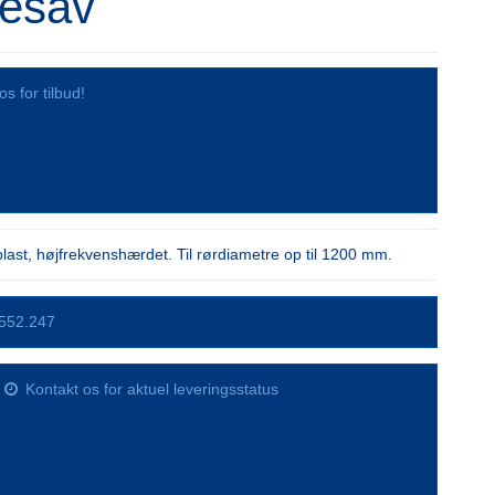
esav
os for tilbud!
plast, højfrekvenshærdet. Til rørdiametre op til 1200 mm.
552.247
Kontakt os for aktuel leveringsstatus