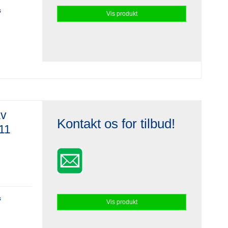
s
Vis produkt
av
Kontakt os for tilbud!
11
s
Vis produkt