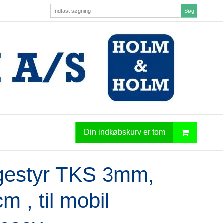
Søg
Din indkøbskurv er tom
gestyr TKS 3mm,
m , til mobil