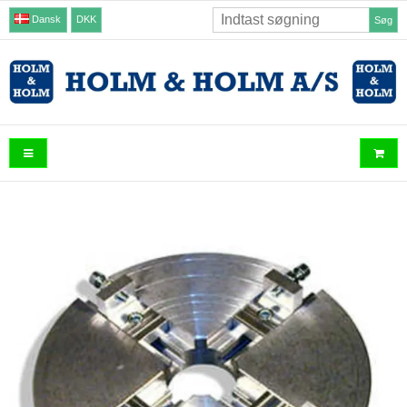
Dansk
DKK
Søg